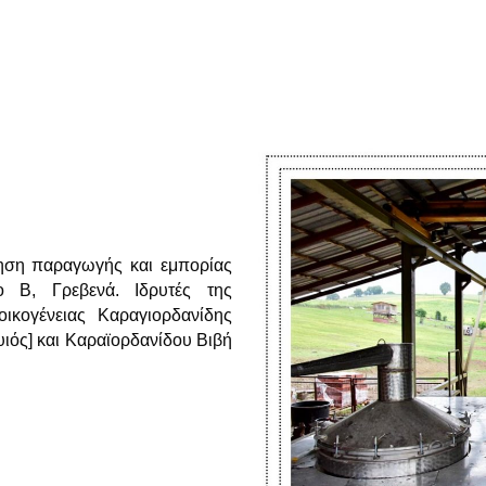
ρηση παραγωγής και εμπορίας
ο Β, Γρεβενά. Ιδρυτές της
οικογένειας Καραγιορδανίδης
υιός] και Καραϊορδανίδου Βιβή